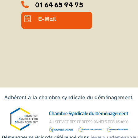
01 64 65 94 75
E-Mail
Adhérent à la chambre syndicale du déménagement.
s Démenageurs Briards référencé dans
jeveuxundemenageur