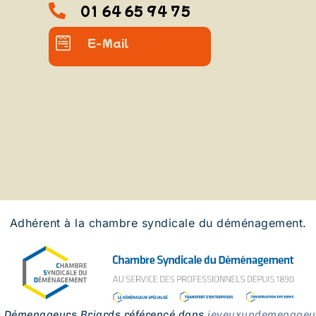
01 64 65 94 75
E-Mail
Adhérent à la chambre syndicale du déménagement.
s Démenageurs Briards référencé dans
jeveuxundemenageur