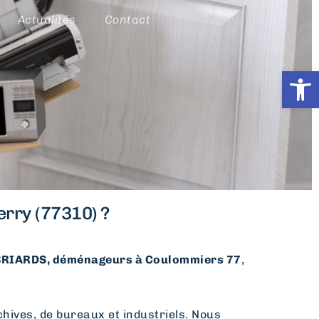
Actualités
Contact
Ouvrir l
rry (77310) ?
RIARDS, déménageurs à Coulommiers 77
,
hives, de bureaux et industriels. Nous