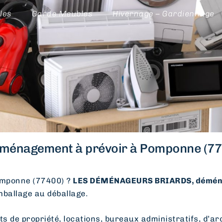
les
Garde Meubles
Hivernage – Gardiennage
ménagement à prévoir à Pomponne (77
mponne (77400) ?
LES DÉMÉNAGEURS BRIARDS, déména
emballage au déballage.
e propriété, locations, bureaux administratifs, d’arc