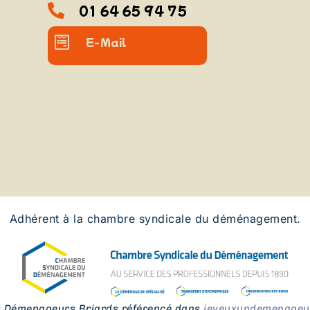
01 64 65 94 75
E-Mail
Adhérent à la chambre syndicale du déménagement.
s Démenageurs Briards référencé dans
jeveuxundemenageur