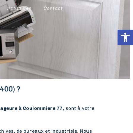
Actualités
Contact
Ouvrir l
400) ?
geurs à Coulommiers 77
, sont à votre
hives, de bureaux et industriels. Nous