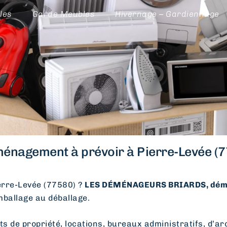
les
Garde Meubles
Hivernage – Gardiennage
énagement à prévoir à Pierre-Levée (7
rre-Levée (77580) ?
LES DÉMÉNAGEURS BRIARDS, démé
emballage au déballage.
e propriété, locations, bureaux administratifs, d’arc