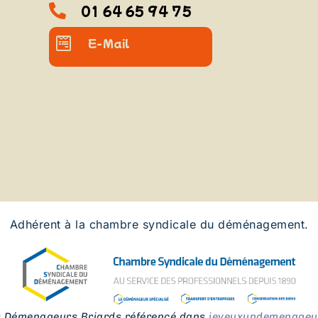
01 64 65 94 75
E-Mail
Adhérent à la chambre syndicale du déménagement.
s Démenageurs Briards référencé dans
jeveuxundemenageur