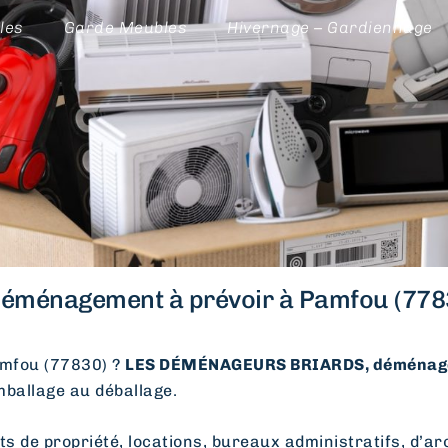
les
Garde Meubles
Hivernage – Gardiennage
éménagement à prévoir à Pamfou (778
mfou (77830) ?
LES DÉMÉNAGEURS BRIARDS, déménage
emballage au déballage.
e propriété, locations, bureaux administratifs, d’arc