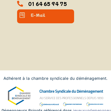
01 64 65 94 75
E-Mail
Adhérent à la chambre syndicale du déménagement.
s Démenageurs Briards référencé dans
jeveuxundemenageur