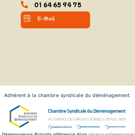
01 64 65 94 75
E-Mail
Adhérent à la chambre syndicale du déménagement.
s Démenageurs Briards référencé dans
jeveuxundemenageur