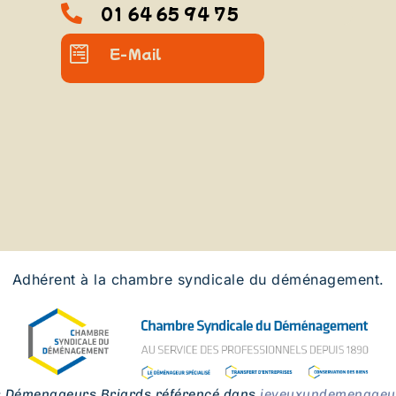
01 64 65 94 75
E-Mail
Adhérent à la chambre syndicale du déménagement.
s Démenageurs Briards référencé dans
jeveuxundemenageur