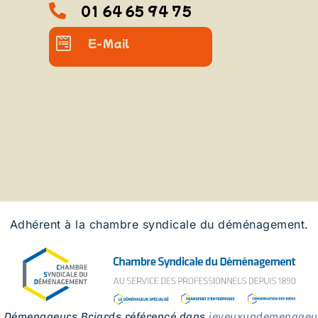
01 64 65 94 75
E-Mail
Adhérent à la chambre syndicale du déménagement.
s Démenageurs Briards référencé dans
jeveuxundemenageur