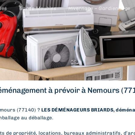
les
Garde Meubles
Hivernage – Gardiennage
éménagement à prévoir à Nemours (771
mours (77140) ?
LES DÉMÉNAGEURS BRIARDS, déménag
emballage au déballage.
e propriété, locations, bureaux administratifs, d’arc