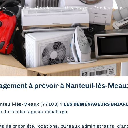
les
Garde Meubles
Hivernage – Gardiennage
gement à prévoir à Nanteuil-lès-Meaux
teuil-lès-Meaux (77100) ?
LES DÉMÉNAGEURS BRIARDS
s) de l’emballage au déballage.
e propriété, locations, bureaux administratifs, d’arc