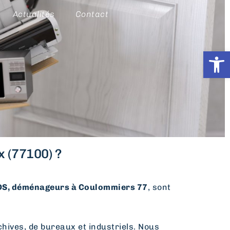
Actualités
Contact
Ouvrir l
 (77100) ?
, déménageurs à Coulommiers 77
, sont
hives, de bureaux et industriels. Nous