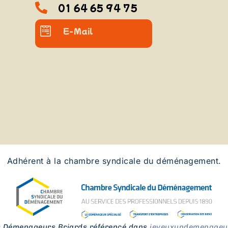
01 64 65 94 75
E-Mail
Adhérent à la chambre syndicale du déménagement.
s Démenageurs Briards référencé dans
jeveuxundemenageur