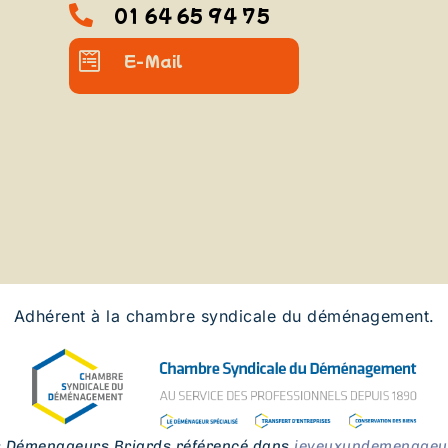
01 64 65 94 75
E-Mail
Adhérent à la chambre syndicale du déménagement.
s Démenageurs Briards référencé dans
jeveuxundemenageur