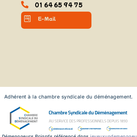
01 64 65 94 75
E-Mail
Adhérent à la chambre syndicale du déménagement.
s Démenageurs Briards référencé dans
jeveuxundemenageur