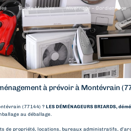
les
Garde Meubles
Hivernage – Gardiennage
ménagement à prévoir à Montévrain (77
ntévrain (77144) ?
LES DÉMÉNAGEURS BRIARDS, démén
emballage au déballage.
e propriété, locations, bureaux administratifs, d’arc