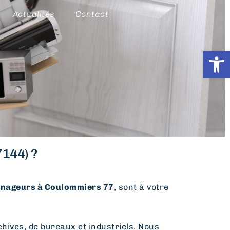
Actualités
Contact
Ouvrir l
144) ?
ageurs à Coulommiers 77
, sont à votre
hives, de bureaux et industriels. Nous