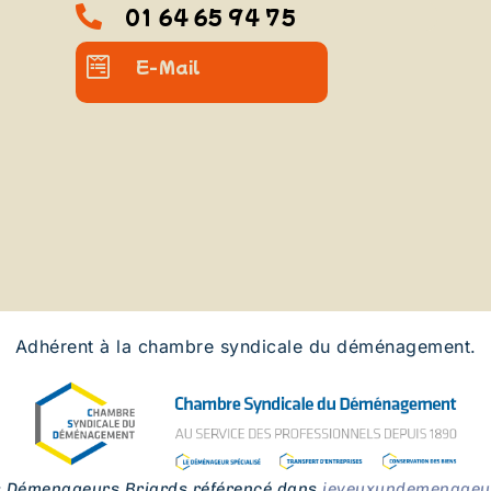
01 64 65 94 75
E-Mail
Adhérent à la chambre syndicale du déménagement.
s Démenageurs Briards référencé dans
jeveuxundemenageur