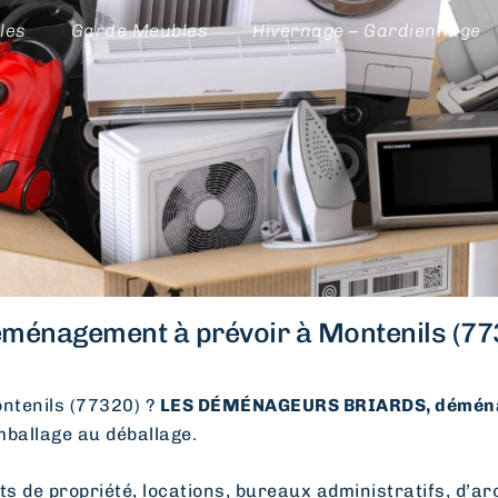
les
Garde Meubles
Hivernage – Gardiennage
ménagement à prévoir à Montenils (77
tenils (77320) ?
LES DÉMÉNAGEURS BRIARDS, déména
emballage au déballage.
e propriété, locations, bureaux administratifs, d’arc