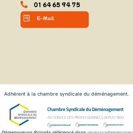
01 64 65 94 75
E-Mail
Adhérent à la chambre syndicale du déménagement.
s Démenageurs Briards référencé dans
jeveuxundemenageur