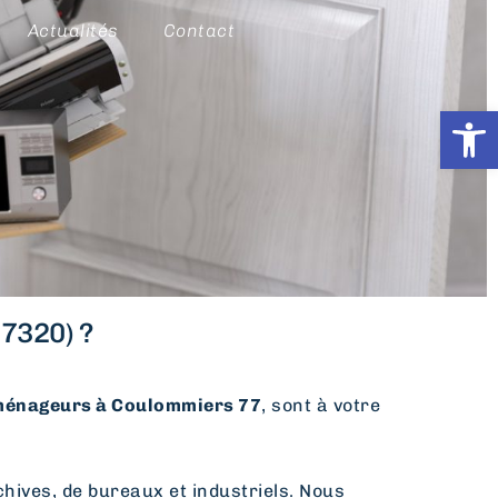
Actualités
Contact
Ouvrir l
7320) ?
énageurs à Coulommiers 77
, sont à votre
hives, de bureaux et industriels. Nous