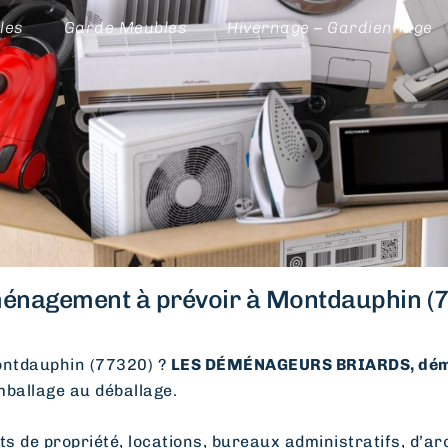
les
Garde Meubles
Hivernage – Gardiennage
énagement à prévoir à Montdauphin (7
ntdauphin (77320) ?
LES DÉMÉNAGEURS BRIARDS, dém
emballage au déballage.
e propriété, locations, bureaux administratifs, d’arc