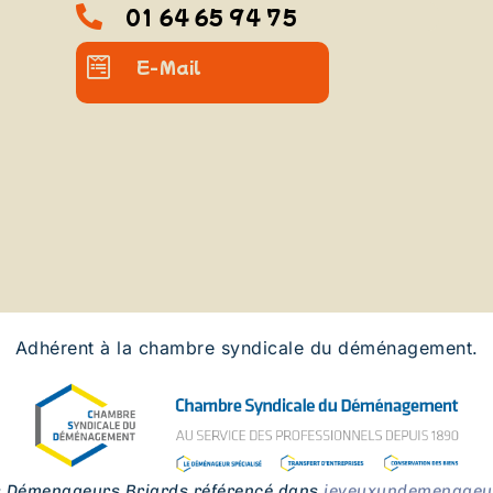
01 64 65 94 75
E-Mail
Adhérent à la chambre syndicale du déménagement.
s Démenageurs Briards référencé dans
jeveuxundemenageur