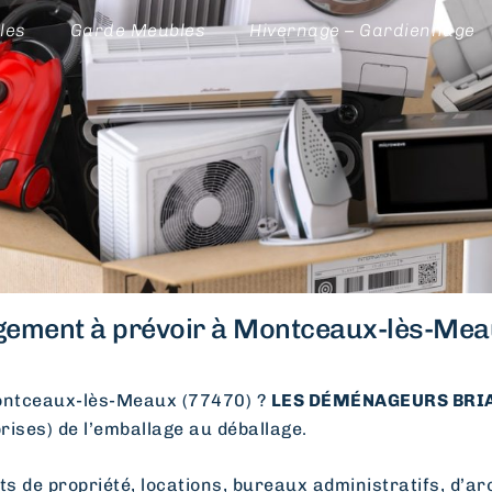
les
Garde Meubles
Hivernage – Gardiennage
ement à prévoir à Montceaux-lès-Meau
ntceaux-lès-Meaux (77470) ?
LES DÉMÉNAGEURS BRIA
prises) de l’emballage au déballage.
e propriété, locations, bureaux administratifs, d’arc