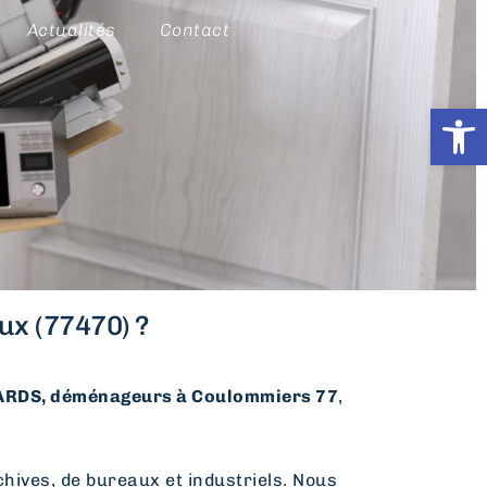
Actualités
Contact
Ouvrir l
x (77470) ?
RDS, déménageurs à Coulommiers 77
,
hives, de bureaux et industriels. Nous