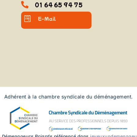
01 64 65 94 75
E-Mail
Adhérent à la chambre syndicale du déménagement.
s Démenageurs Briards référencé dans
jeveuxundemenageur