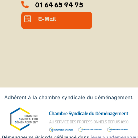
01 64 65 94 75
E-Mail
Adhérent à la chambre syndicale du déménagement.
s Démenageurs Briards référencé dans
jeveuxundemenageur