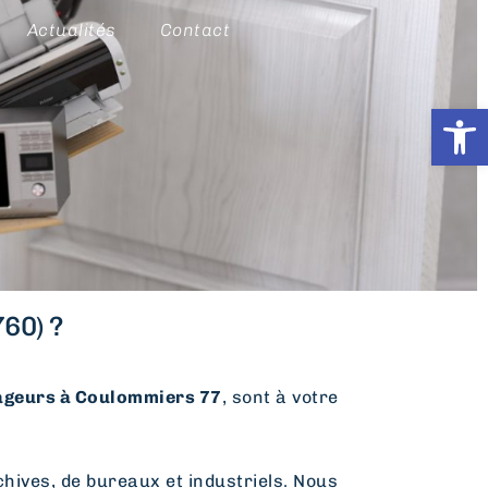
Actualités
Contact
Ouvrir l
60) ?
geurs à Coulommiers 77
, sont à votre
hives, de bureaux et industriels. Nous