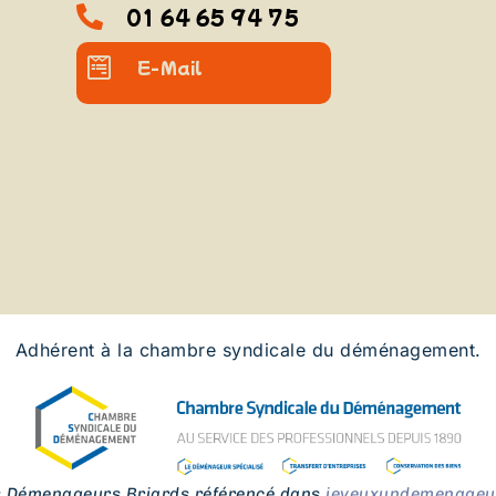
01 64 65 94 75
E-Mail
Adhérent à la chambre syndicale du déménagement.
s Démenageurs Briards référencé dans
jeveuxundemenageur