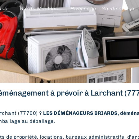
les
Garde Meubles
Hivernage – Gardiennage
éménagement à prévoir à Larchant (777
rchant (77760) ?
LES DÉMÉNAGEURS BRIARDS, déména
emballage au déballage.
e propriété, locations, bureaux administratifs, d’arc