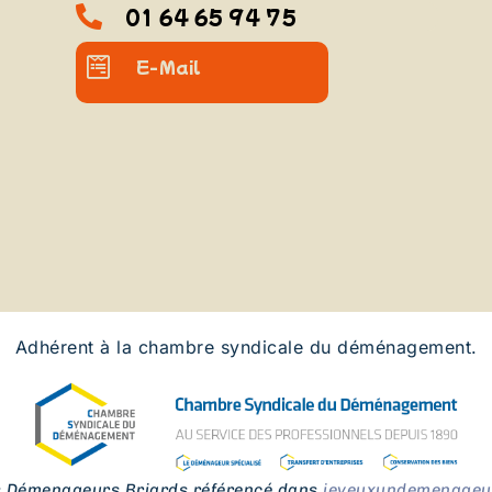
01 64 65 94 75
E-Mail
Adhérent à la chambre syndicale du déménagement.
s Démenageurs Briards référencé dans
jeveuxundemenageur