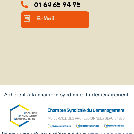
01 64 65 94 75
E-Mail
Adhérent à la chambre syndicale du déménagement.
s Démenageurs Briards référencé dans
jeveuxundemenageur