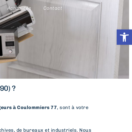
Actualités
Contact
Ouvrir l
90) ?
urs à Coulommiers 77
, sont à votre
hives, de bureaux et industriels. Nous