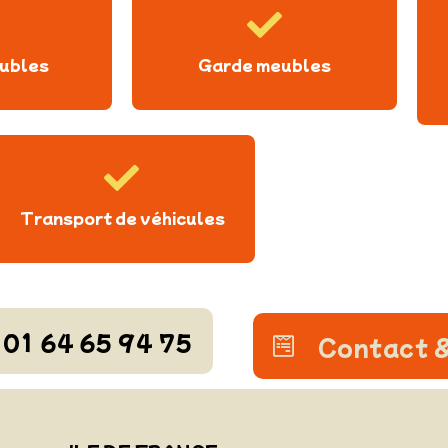
ubles
Garde meubles
Transport de véhicules
01 64 65 94 75
Contact &