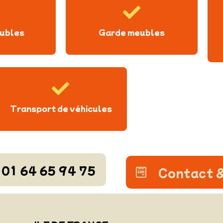
ubles
Garde meubles
Transport de véhicules
01 64 65 94 75
Contact &