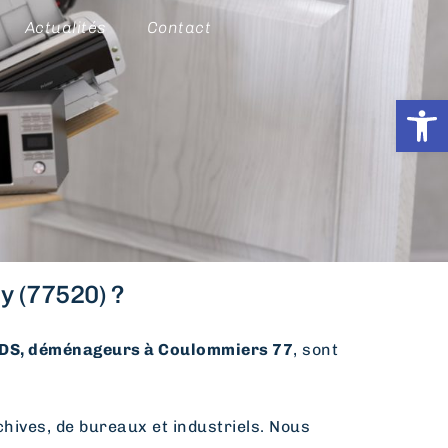
Actualités
Contact
Ouvrir l
y (77520) ?
S, déménageurs à Coulommiers 77
, sont
hives, de bureaux et industriels. Nous