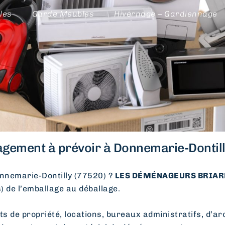
les
Garde Meubles
Hivernage – Gardiennage
ement à prévoir à Donnemarie-Dontill
nemarie-Dontilly (77520) ?
LES DÉMÉNAGEURS BRIARD
s) de l’emballage au déballage.
e propriété, locations, bureaux administratifs, d’arc