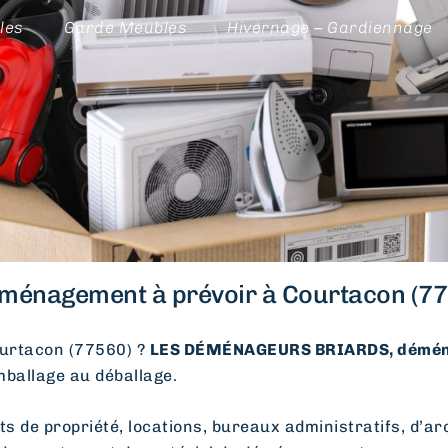
les
Garde Meubles
Hivernage – Gardiennage
ménagement à prévoir à Courtacon (77
urtacon (77560) ?
LES DÉMÉNAGEURS BRIARDS, démén
emballage au déballage.
e propriété, locations, bureaux administratifs, d’arc