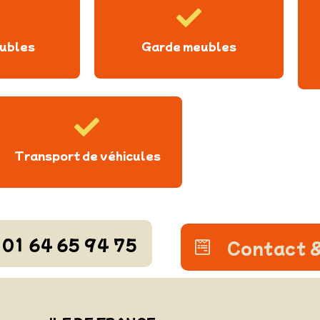
ubles
Garde meubles
Transport de véhicules
01 64 65 94 75
Contact &