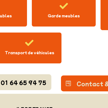
ubles
Garde meubles
Transport de véhicules
01 64 65 94 75
Contact &