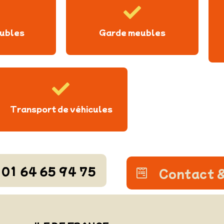
ubles
Garde meubles
Transport de véhicules
01 64 65 94 75
Contact &