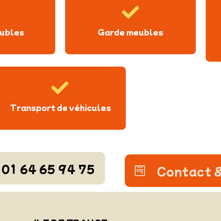
ubles
Garde meubles
Transport de véhicules
01 64 65 94 75
Contact &