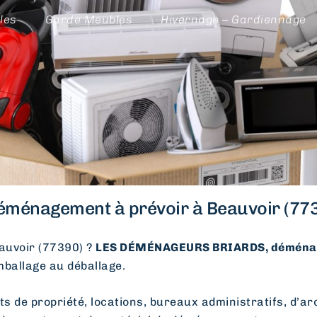
les
Garde Meubles
Hivernage – Gardiennage
éménagement à prévoir à Beauvoir (773
uvoir (77390) ?
LES DÉMÉNAGEURS BRIARDS, déménag
emballage au déballage.
e propriété, locations, bureaux administratifs, d’arc