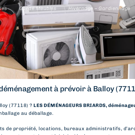
les
Garde Meubles
Hivernage – Gardiennage
déménagement à prévoir à Balloy (7711
loy (77118) ?
LES DÉMÉNAGEURS BRIARDS, déménageu
emballage au déballage.
e propriété, locations, bureaux administratifs, d’arc