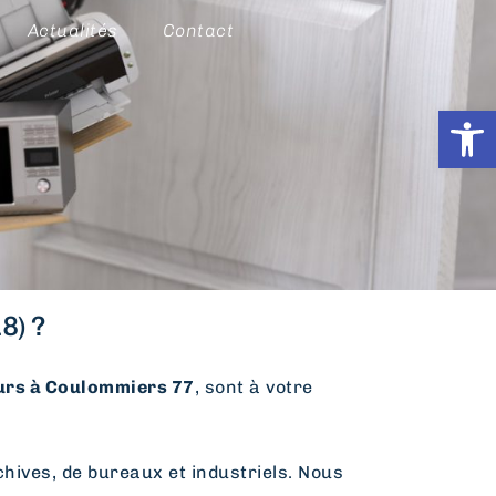
Actualités
Contact
Ouvrir l
8) ?
rs à Coulommiers 77
, sont à votre
hives, de bureaux et industriels. Nous