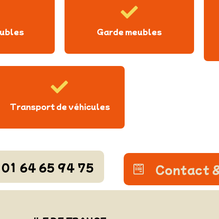
ubles
Garde meubles
Transport de véhicules
01 64 65 94 75
Contact &