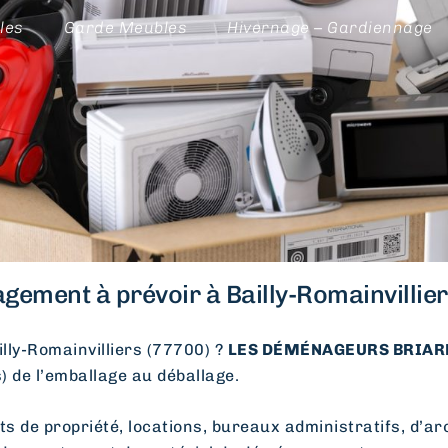
les
Garde Meubles
Hivernage – Gardiennage
ement à prévoir à Bailly-Romainvillier
ly-Romainvilliers (77700) ?
LES DÉMÉNAGEURS BRIARD
s) de l’emballage au déballage.
e propriété, locations, bureaux administratifs, d’arc