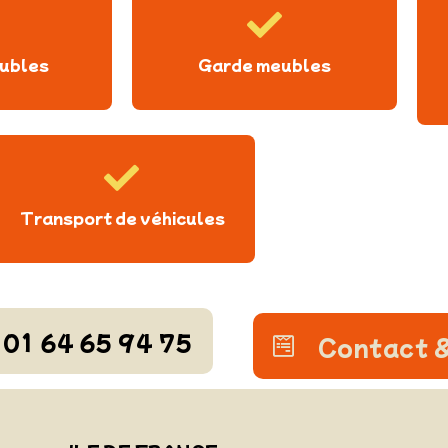
ubles
Garde meubles
Transport de véhicules
01 64 65 94 75
Contact &