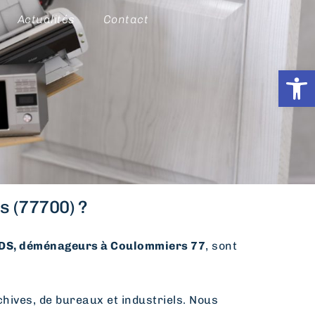
Actualités
Contact
Ouvrir l
s (77700) ?
S, déménageurs à Coulommiers 77
, sont
hives, de bureaux et industriels. Nous